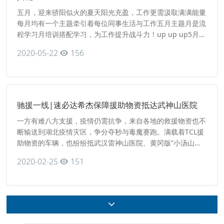
五月，迎来骄阳似火的夏天阳光充盈，工作更需汲取满满能量
每月均有一个主题牵引着每位同事生活与工作五月主题月是流
程学习月培训搭配学习，为工作提升战斗力！up up up5月
14日，流程学习月正式启动但，没那么简单！同时迎来一季
2020-05-22
156
度达人颁奖典礼！双重仪式嗨爆全场一季度达人颁奖仪式公司
倡导“一切资源向贡献者倾斜”的人才理念营造“争先进、创先
进、学先进”的良好氛围实现企业能力和经验的积累与
驰援一线|速必达希杰保障援助物资抵达武神山医院
一方有难八方支援，疫情仍需抗争，来自各地的救援物资也不
断输送到湖北疫情灾区，争分夺秒与毒魔赛跑。满载着TCL援
助物资的车辆，也纷纷抵武汉雷神山医院、黄冈版“小汤山医
院”及其他十多家黄冈当地医院。速必达希杰物流全力支持、
2020-02-25
151
保障援助物资紧急运输。2月1日早晨，速必达希杰武汉办事
处人员齐心协力以最快速度将此批TCL援助物资装车完毕。一
切准备就绪，满载物资车辆整装待发。据了解，此批物资已全
部送达武神山医院现