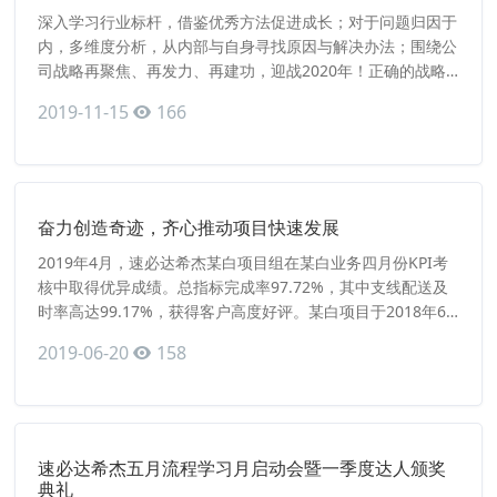
深入学习行业标杆，借鉴优秀方法促进成长；对于问题归因于
内，多维度分析，从内部与自身寻找原因与解决办法；围绕公
司战略再聚焦、再发力、再建功，迎战2020年！正确的战略
选择是迈向成功的唯一通途，可如何做好战略规划、战略执
2019-11-15
166
行？为解答此关键问题，速必达希杰特邀请原华为网络产品线
MKT部长傅军顾问，为大家带来《华为管理经验精品分享》
精彩分享会。傅军顾问的倾囊相授，让每个人受益匪浅。主要
从“华为战略规划讲解”
奋力创造奇迹，齐心推动项目快速发展
2019年4月，速必达希杰某白项目组在某白业务四月份KPI考
核中取得优异成绩。总指标完成率97.72%，其中支线配送及
时率高达99.17%，获得客户高度好评。某白项目于2018年6
月1日开始运作，作为公司重大项目之一，一直备受关注。有
2019-06-20
158
多大的关注量就有多大的压力。为了保证运营，现场的运作同
事处理业务工作两天两夜才能休息一天，即使是休假期间，也
要保证24小时待机。最忙的时候连轴三个月没有休息。某白
项目
速必达希杰五月流程学习月启动会暨一季度达人颁奖
典礼