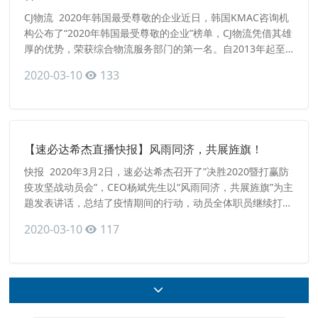
CJ物流 2020年韩国最受尊敬的企业近日，韩国KMAC咨询机
构公布了“2020年韩国最受尊敬的企业”榜单，CJ物流凭借其雄
厚的优势，荣获综合物流服务部门的第一名。自2013年起至
今，CJ物流已连续8年蝉联该荣誉，这充分说明了CJ物流作为
2020-03-10
133
韩国具有代表性的物流企业，获得外界广泛的认可。注：韩国
KMAC咨询机构1989年成立，旨在为韩国所有企业持续发
展，提供专门的经营咨询服务。“韩国最受尊
【速必达希杰直播快报】风雨同济，共展旌旗！
快报 2020年3月2日，速必达希杰召开了”决胜2020暨打赢防
疫攻坚战动员会“，CEO杨斌先生以“风雨同济，共展旌旗”为主
题发表讲话，总结了疫情期间的行动，动员全体职员继续打赢
防疫攻坚战；发布了3074规划，并对公司2020工作作明确部
2020-03-10
117
署与要求。速必达希杰全体人员参加了本次线上直播会
议。 &n