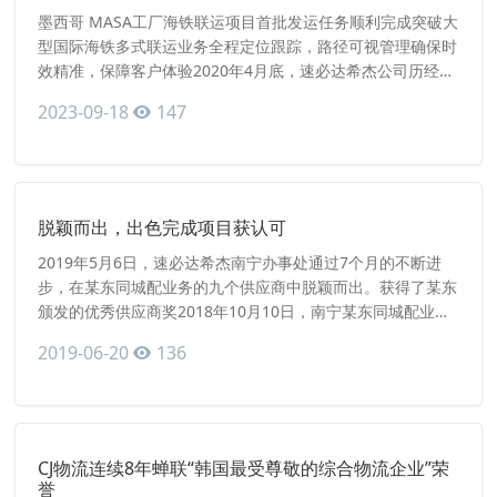
墨西哥 MASA工厂海铁联运项目首批发运任务顺利完成突破大
型国际海铁多式联运业务全程定位跟踪，路径可视管理确保时
效精准，保障客户体验2020年4月底，速必达希杰公司历经数
月准备，从方案设计、资源准备、成本优化等多方面进行沟通
2023-09-18
147
谈判，直到最终成功中标，正式突破大型国际海铁多式联运业
务。 墨西哥 MASA工厂海铁联运项目首批出货计划（7柜）于
5月3日开船， 5月18日到达美国LA港，从LA港接
脱颖而出，出色完成项目获认可
2019年5月6日，速必达希杰南宁办事处通过7个月的不断进
步，在某东同城配业务的九个供应商中脱颖而出。获得了某东
颁发的优秀供应商奖2018年10月10日，南宁某东同城配业务
开始运作。初期因为还没有适应某东的运作模式导致考核排名
2019-06-20
136
靠后，但是这些都不能使我们退怯，不服输的南宁办事处伙伴
们迎难而上！为了解决这个问题，南宁办事处某东项目组成员
罗宝、周清红、林芳裕积极与客户沟通，深入了解客户第一想
法，根据需求
CJ物流连续8年蝉联“韩国最受尊敬的综合物流企业”荣
誉