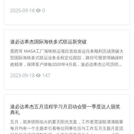
2025-09-18
0
速必达希杰国际海铁多式联运新突破
墨西哥 MASA工厂海铁联运项目首批发运任务顺利完成突破大
型国际海铁多式联运业务全程定位跟踪，路径可视管理确保时
效精准，保障客户体验2020年4月底，速必达希杰公司历经数
月准备，从方案设计、资源准备、成本优化等多方面进行沟通
2023-09-18
147
谈判，直到最终成功中标，正式突破大型国际海铁多式联运业
务。 墨西哥 MASA工厂海铁联运项目首批出货计划（7柜）于
5月3日开船， 5月18日到达美国LA港，从LA港接
速必达希杰五月流程学习月启动会暨一季度达人颁奖
典礼
五月，迎来骄阳似火的夏天阳光充盈，工作更需汲取满满能量
每月均有一个主题牵引着每位同事生活与工作五月主题月是流