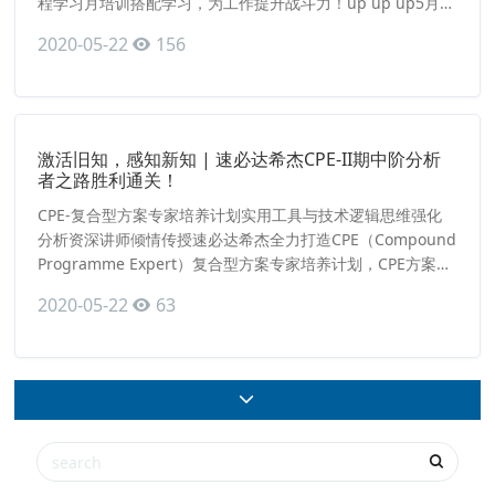
程学习月培训搭配学习，为工作提升战斗力！up up up5月
14日，流程学习月正式启动但，没那么简单！同时迎来一季
2020-05-22
156
度达人颁奖典礼！双重仪式嗨爆全场一季度达人颁奖仪式公司
倡导“一切资源向贡献者倾斜”的人才理念营造“争先进、创先
进、学先进”的良好氛围实现企业能力和经验的积累与
激活旧知，感知新知 | 速必达希杰CPE-II期中阶分析
者之路胜利通关！
CPE-复合型方案专家培养计划实用工具与技术逻辑思维强化
分析资深讲师倾情传授速必达希杰全力打造CPE（Compound
Programme Expert）复合型方案专家培养计划，CPE方案专
家培养计划项目的设立初衷，是为了建立一套高标准、高质
2020-05-22
63
量、高严格的系统性方案人才培养体系，从初阶、中阶、高阶
一步步循序渐进，以“长时间、多维度、持续性、系统化“贯穿
学员整个学习阶段。激活旧知，感知新知在CPE初阶