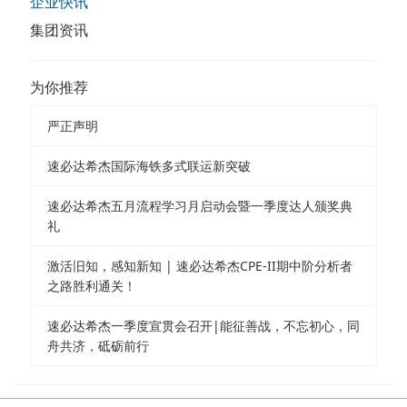
企业快讯
集团资讯
为你推荐
严正声明
速必达希杰国际海铁多式联运新突破
速必达希杰五月流程学习月启动会暨一季度达人颁奖典
礼
激活旧知，感知新知 | 速必达希杰CPE-II期中阶分析者
之路胜利通关！
速必达希杰一季度宣贯会召开|能征善战，不忘初心，同
舟共济，砥砺前行