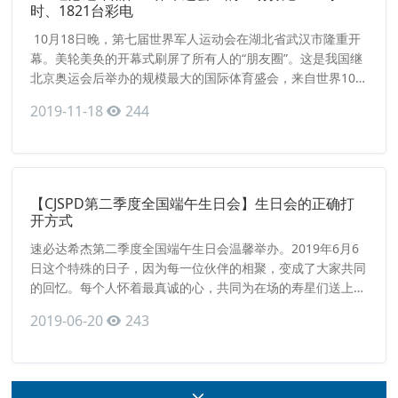
时、1821台彩电
10月18日晚，第七届世界军人运动会在湖北省武汉市隆重开
幕。美轮美奂的开幕式刷屏了所有人的“朋友圈”。这是我国继
北京奥运会后举办的规模最大的国际体育盛会，来自世界109
个国家和地区的9300余名军体健儿在武汉同场竞技，而在热
2019-11-18
244
血的赛场之外，他们还将在武汉黄家湖畔的“军运村”度过比赛
以外的时光。10月8日，TCL集团旗下的速必达希杰武汉物流
中心接到第七届世界军人运动会组委会1821台彩电的
【CJSPD第二季度全国端午生日会】生日会的正确打
开方式
速必达希杰第二季度全国端午生日会温馨举办。2019年6月6
日这个特殊的日子，因为每一位伙伴的相聚，变成了大家共同
的回忆。每个人怀着最真诚的心，共同为在场的寿星们送上美
好的祝愿。因为大家的热情，连汽水都变得甜蜜无比。在这次
2019-06-20
243
特别的百人生日会中，有35个区域参加，在精心筹备下，度
过了一场温馨难忘的生日会。有些办事处在各自的区域举行，
但不管相隔多远，真心会把我们串联在一起。在生日会上，我
们认识了新员工，收