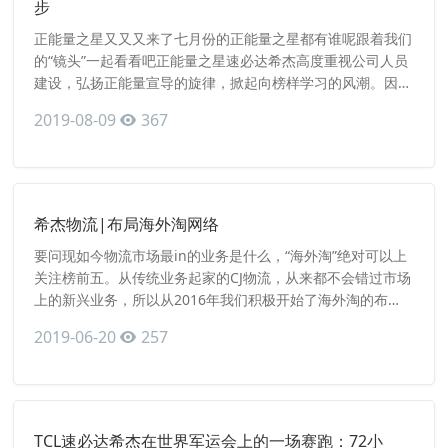
步
正能量之星又又又来了七月份的正能量之星都有谁呢跟着我们
的“镜头”一起看看吧正能量之星速必达希杰高度重视公司人员
建设，弘扬正能量宣导的旋律，掀起向榜样学习的风潮。因此
策划了“正能量之星”活动，并于每月进行“正能量之星”评比。
2019-08-09
367
以眼睛为镜头，发现潜藏在身边的美好事物；以手执笔，写下
身边人的正能量事迹。“正能量之星”包括当责之星、挑战之
星、客户导向之星协同之星、创新之星当责之星每一种责任的
承担都意味着要付
希杰物流|布局海外淘网络
要问现如今物流市场最in的业务是什么，“海外淘”绝对可以上
关注榜前五。从传统业务起家的CJ物流，从来都不会错过市场
上的新兴业务，所以从2016年我们积极开始了海外淘的布
局。时至今日中国和海外各家电商平台的蓬勃发展，6月已
2019-06-20
257
至，盛夏将临，我们的B2C业务也如火如荼的蓬勃发展着，在
中国、韩国、东南亚的布局更是我们核心竞争力所在：我们的
布局仓库资源韩国GFC仓库位于首尔市郊的GFC仓库有7927平
方米，邻
TCL速必达希杰在世界军运会上的一场赛跑：72小