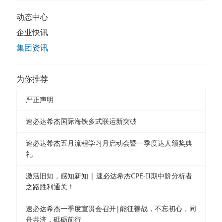
动态中心
企业快讯
集团资讯
为你推荐
严正声明
速必达希杰国际海铁多式联运新突破
速必达希杰五月流程学习月启动会暨一季度达人颁奖典
礼
激活旧知，感知新知 | 速必达希杰CPE-II期中阶分析者
之路胜利通关！
速必达希杰一季度宣贯会召开|能征善战，不忘初心，同
舟共济，砥砺前行