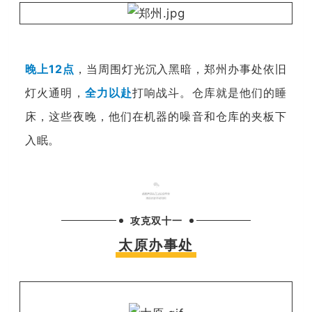
晚上12点
，当周围灯光沉入黑暗，郑州办事处依旧
灯火通明，
全力以赴
打响战斗。仓库就是他们的睡
床，这些夜晚，他们在机器的噪音和仓库的夹板下
入眠。
6
攻克双十一
太原办事处