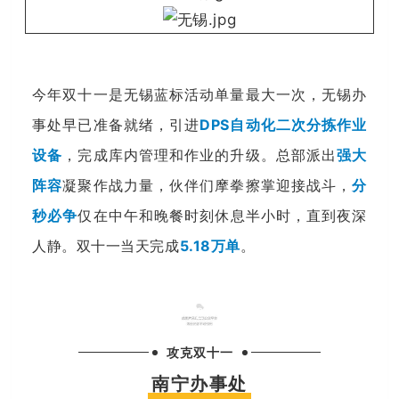
今年双十一是无锡蓝标活动单量最大一次，无锡办
事处早已准备就绪，引进
DPS自动化二次分拣作业
设备
，完成库内管理和作业的升级。总部派出
强大
阵容
凝聚作战力量，伙伴们摩拳擦掌迎接战斗，
分
秒必争
仅在中午和晚餐时刻休息半小时，直到夜深
人静。双十一当天完成
5.18万单
。
2
攻克双十一
南宁办事处