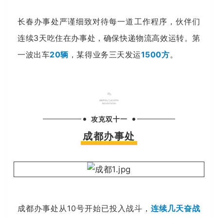
长春办事处严谨细致对待每一道工作程序，伙伴们
连续3天吃住在办事处，确保快递物流高效运转。第
一波出车
20辆
，某得业务三天发运
1500方
。
9
攻克双十一
成都办事处
成都办事处从10号开始已投入战斗，
连续几天奋战