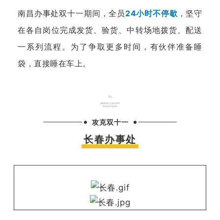
南昌办事处双十一期间，全员
24小时不停歇
，坚守
在各自岗位完成发货、验货、中转场地拨货、配送
一系列流程。为了争取更多时间，有伙伴准备睡
袋，直接睡在车上。
8
攻克双十一
长春办事处