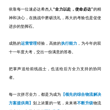
依靠每一位速必达希杰人
“全力以赴，使命必达”
的精
神和决心，在挑战中磨砺洗礼，再大的考验也是促使
进步的垫脚石。
成熟的
运营管理
经验，高效的
执行
能力
，为今年的双
十一年度大考，交出一份满意的答卷。
把掌声送给前线战士，也送给后方全力支持的协同
者。
每一次拼尽全力，都是为成为
【领先的综合物流解决
方案提供商】
划上浓重的一笔，
未来将
不断升级
物流