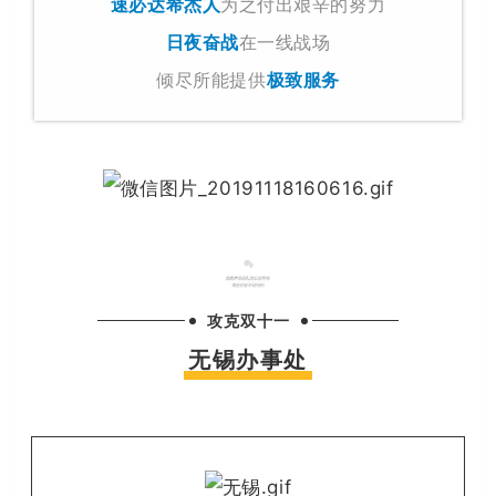
速必达希杰人
为之付出艰辛的努力
日夜奋战
在一线战场
倾尽所能提供
极致服务
1
攻克双十一
无锡办事处